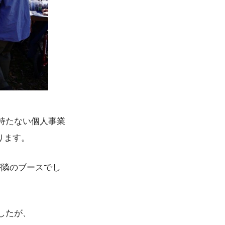
持たない個人事業
ります。
が隣のブースでし
したが、