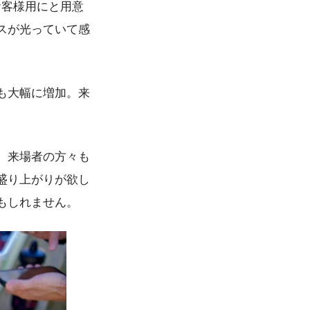
お客様用にと用意
スが光っていて感
も大幅に増加。来
、来場者の方々も
盛り上がりが欲し
もしれません。