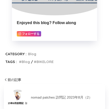
Enjoyed this blog? Follow along
フォローする
CATEGORY :
Blog
TAGS :
Blog
BIKELORE
前の記事
nomad patches 訪問記 2023年8月（2）